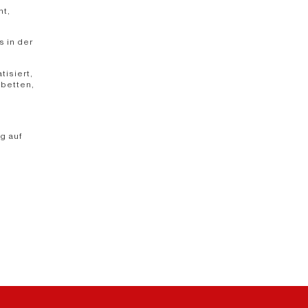
nt,
s in der
isiert,
gbetten,
g auf