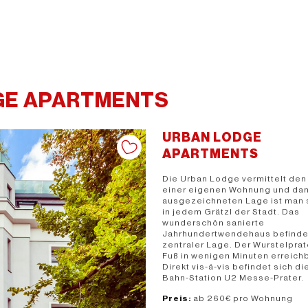
GE APARTMENTS
URBAN LODGE
APARTMENTS
Die Urban Lodge vermittelt de
einer eigenen Wohnung und dan
ausgezeichneten Lage ist man 
in jedem Grätzl der Stadt. Das
wunderschön sanierte
Jahrhundertwendehaus befindet
zentraler Lage. Der Wurstelprate
Fuß in wenigen Minuten erreichb
Direkt vis-á-vis befindet sich di
Bahn-Station U2 Messe-Prater.
Preis:
ab 260€ pro Wohnung