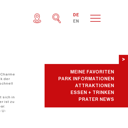
DE
EN
>
MEINE FAVORITEN
n Charme
PARK INFORMATIONEN
k der
schnell
ATTRAKTIONEN
ESSEN + TRINKEN
 sich in
PRATER NEWS
r ist zu
ar.
e U-