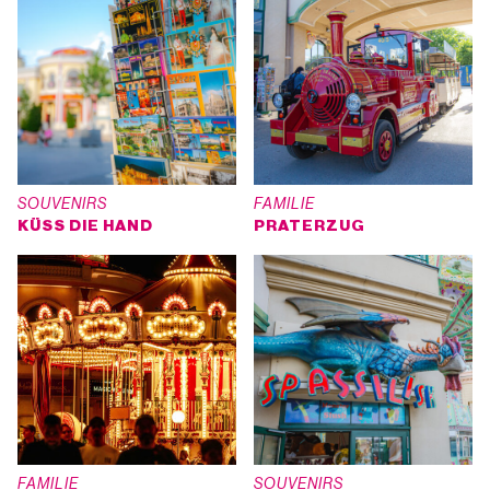
SOUVENIRS
FAMILIE
KÜSS DIE HAND
PRATERZUG
FAMILIE
SOUVENIRS