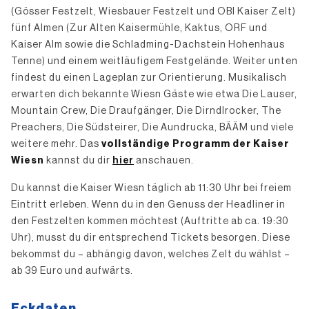
(Gösser Festzelt, Wiesbauer Festzelt und OBI Kaiser Zelt)
fünf Almen (Zur Alten Kaisermühle, Kaktus, ORF und
Kaiser Alm sowie die Schladming-Dachstein Hohenhaus
Tenne) und einem weitläufigem Festgelände. Weiter unten
findest du einen Lageplan zur Orientierung. Musikalisch
erwarten dich bekannte Wiesn Gäste wie etwa Die Lauser,
Mountain Crew, Die Draufgänger, Die Dirndlrocker, The
Preachers, Die Südsteirer, Die Aundrucka, BÄÄM und viele
weitere mehr. Das
vollständige Programm der Kaiser
Wiesn
kannst du dir
hier
anschauen.
Du kannst die Kaiser Wiesn täglich ab 11:30 Uhr bei freiem
Eintritt erleben. Wenn du in den Genuss der Headliner in
den Festzelten kommen möchtest (Auftritte ab ca. 19:30
Uhr), musst du dir entsprechend Tickets besorgen. Diese
bekommst du – abhängig davon, welches Zelt du wählst –
ab 39 Euro und aufwärts.
Eckdaten