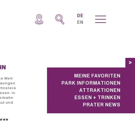
DE
EN
>
N
MEINE FAVORITEN
le Welt
PARK INFORMATIONEN
aurigen
 finstere
ATTRAKTIONEN
ssen. In
ESSEN + TRINKEN
terbahn
aut und
PRATER NEWS
hren